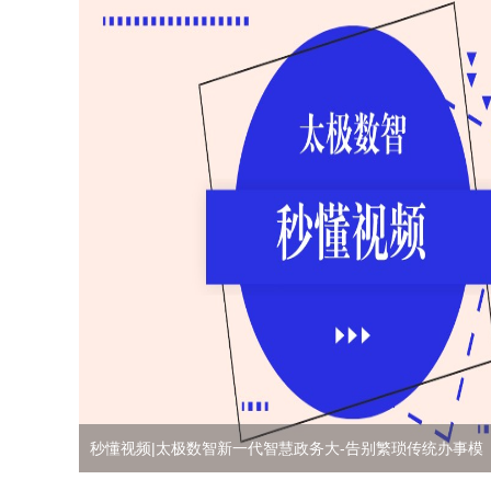
秒懂视频|太极数智新一代智慧政务大-告别繁琐传统办事模
同心抗疫|太极数智积极响应号召，参与“向一线抗疫人员致