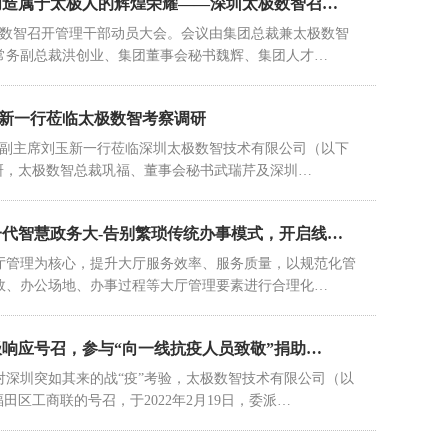
创造属于太极人的辉煌荣耀——深圳太极数智召…
，太极数智召开管理干部动员大会。会议由集团总裁兼太极数智
常务副总裁洪创业、集团董事会秘书魏辉、集团人才…
新一行莅临太极数智考察调研
协副主席刘玉新一行莅临深圳太极数智技术有限公司（以下
调研，太极数智总裁巩福、董事会秘书武瑞芹及深圳…
一代智慧政务大-告别繁琐传统办事模式，开启线…
厅管理为核心，提升大厅服务效率、服务质量，以规范化管
效、办公场地、办事过程等大厅管理要素进行合理化…
极响应号召，参与“向一线抗疫人员致敬”捐助…
对深圳突如其来的战“疫”考验，太极数智技术有限公司（以
田区工商联的号召，于2022年2月19日，委派…