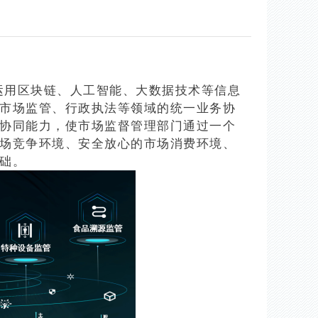
咨
6196
询
运用区块链、人工智能、大数据技术等信息
市场监管、行政执法等领域的统一业务协
协同能力，使市场监督管理部门通过一个
场竞争环境、安全放心的市场消费环境、
础。