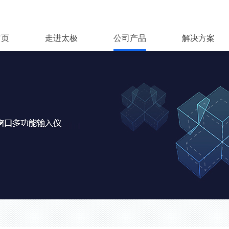
首页
走进太极
公司产品
解决方案