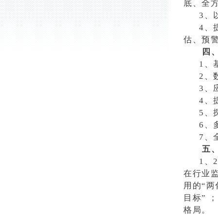
底、全
3、
4、
估、预
四
1、
2、
3、
4、
5、
6、
7、
五
1、
在行业
用的“两
目标”
格局。