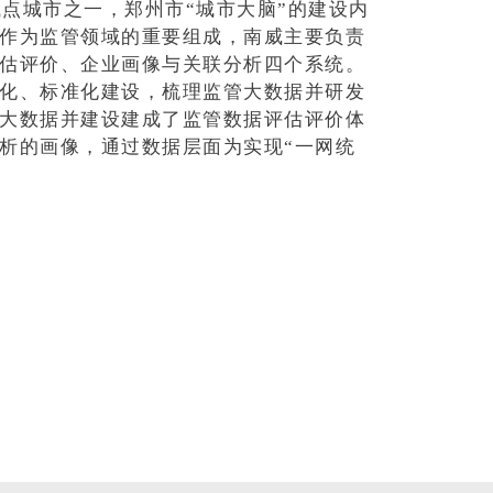
国试点城市之一，郑州市“城市大脑”的建设内
作为监管领域的重要组成，南威主要负责
估评价、企业画像与关联分析四个系统。
化、标准化建设，梳理监管大数据并研发
大数据并建设建成了监管数据评估评价体
析的画像，通过数据层面为实现“一网统