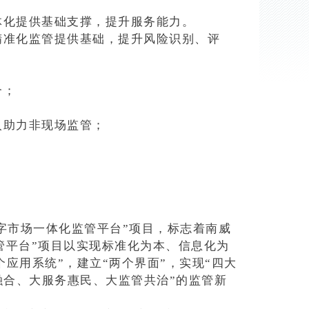
体化提供基础支撑，提升服务能力。
精准化监管提供基础，提升风险识别、评
合；
；
入助力非现场监管；
数字市场一体化监管平台”项目，标志着南威
管平台”项目以实现标准化为本、信息化为
个应用系统”，建立“两个界面”，实现“四大
融合、大服务惠民、大监管共治”的监管新