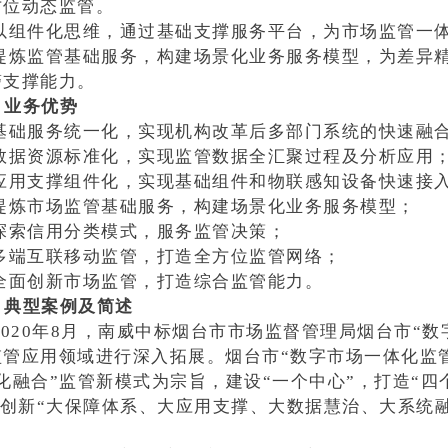
方位动态监管。
以组件化思维，通过基础支撑服务平台，为市场监管一
提炼监管基础服务，构建场景化业务服务模型，为差异
警支撑能力。
、
业务优势
基础服务统一化，实现机构改革后多部门系统的快速融
数据资源标准化，实现监管数据全汇聚过程及分析应用
应用支撑组件化，实现基础组件和物联感知设备快速接
提炼市场监管基础服务，构建场景化业务服务模型；
探索信用分类模式，服务监管决策；
多端互联移动监管，打造全方位监管网络；
全面创新市场监管，打造综合监管能力。
、
典型案例及简述
2020年8月，南威中标烟台市市场监督管理局烟台市“
监管应用领域进行深入拓展。烟台市“数字市场一体化监
化融合”监管新模式为宗旨，建设“一个中心”，打造“四
 ；创新“大保障体系、大应用支撑、大数据慧治、大系统