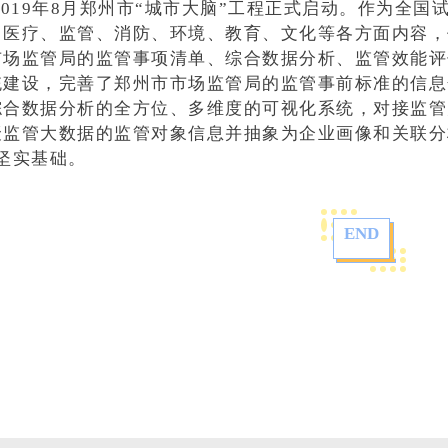
2019年8月郑州市“城市大脑”工程正式启动。作为全
、医疗、监管、消防、环境、教育、文化等各方面内容，
市场监管局的监管事项清单、综合数据分析、监管效能评
统建设，完善了郑州市市场监管局的监管事前标准的信息
综合数据分析的全方位、多维度的可视化系统，对接监管
聚监管大数据的监管对象信息并抽象为企业画像和关联分
坚实基础。
END