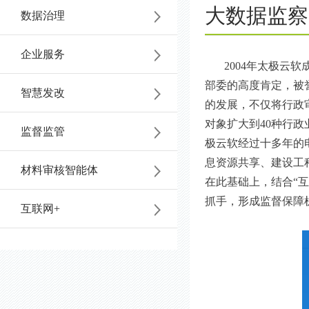
大数据监察
数据治理
咨
6196
企业服务
询
2004年太极
部委的高度肯定，被
智慧发改
的发展，不仅将行政
对象扩大到40种行
监督监管
极云软经过十多年的
息资源共享、建设工
材料审核智能体
在此基础上，结合“互
抓手，形成监督保障
互联网+