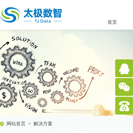
首页
在
线
客
400-
服
网站首页
>
解决方案
803-